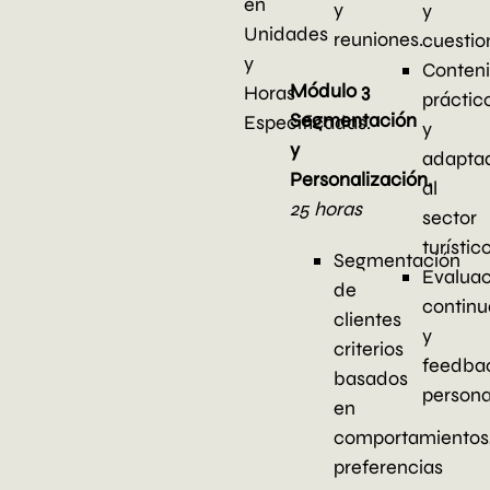
en
y
y
Unidades
reuniones.
cuestio
y
Conten
Módulo 3
Horas
práctic
Segmentación
Especificadas.
y
y
adapta
Personalización.
al
25 horas
sector
turístic
Segmentación
Evaluac
de
continu
clientes
y
criterios
feedba
basados
persona
en
comportamientos
preferencias