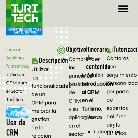
Objetivo
Itinerario
Tutorizac
Inicio
>
de
Contarás
Acciones
Comprender
Descripción
con
formativas
contenido
los
Utilizar
seguimiento
>
Uso de
Módulo 1
principios
las
personaliza
CRM para
Introducción
básicos
funcionalidades
por parte
el Sector
al CRM
de
de un
de
Turístico
en el
CRM
CRM para
expertos
Turismo.
y su
mejorar la
del área
25 horas
aplicación
gestión
Uso de
digital
en el
de la
Conceptos
CRM
turística,
sector
relación