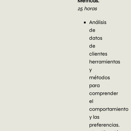
Métricas.
25 horas
Análisis
de
datos
de
clientes
herramientas
y
métodos
para
comprender
el
comportamiento
y las
preferencias.