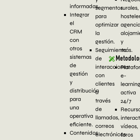
informadas.
rurales,
segmentos
Integrar
hosteler
para
el
agencia
optimizar
CRM
alojami
la
con
y
gestión.
otros
más.
Seguimiento
sistemas
Metodolo
de
de
interacciones
Plataf
gestión
con
e-
y
clientes
learnin
distribución
a
activa
para
través
24/7
una
de
Recurs
operativa
llamadas,
interact
eficiente.
correos
vídeos,
Contenidos
electrónicos
foros