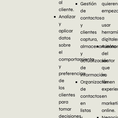
al
quieren
Gestión
cliente.
empeza
de
Analizar
a
contactos
y
usar
y
aplicar
herram
clientes
datos
digitale
captura,
sobre
Autóno
almacenamiento
el
del
y
comportamiento
sector
actualización
y
que
de
preferencias
no
información.
de
tienen
Organización
los
experie
de
clientes
en
contactos
para
market
en
tomar
online.
listas
decisiones
Negoci
y