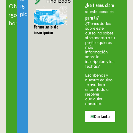
Finalizado
15
ONLINE
¿No tienes claro
si este curso es
plazas
150
para ti?
horas
¿Tienes dudas
Formulario de
sobre este
inscripción
curso, no sabes
si se adapta a tu
perfil o quieres
más
información
sobre la
inscripción y las
fechas?
Escríbenos y
nuestro equipo
te ayudará
encantado a
resolver
cualquier
consulta.
Contactar