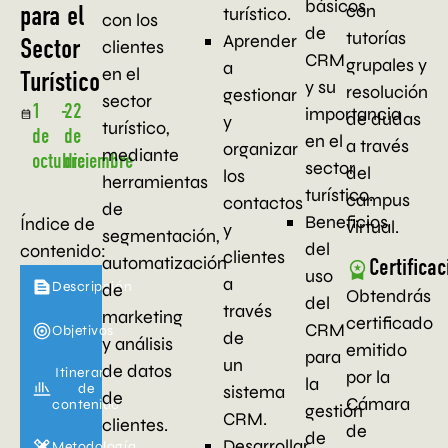
básicos
con
turístico.
para el
con los
de
tutorías
Aprender
Sector
clientes
CRM
grupales y
a
en el
Turístico
y su
resolución
gestionar
sector
1
-
22
importancia
de dudas
y
turístico,
de
de
en el
a través
organizar
mediante
octubre
diciembre
sector
del
los
herramientas
turístico.
campus
contactos
de
Beneficios
Índice de
virtual.
y
segmentación,
del
contenido:
clientes
automatización
Certificac
uso
a
Descripción
de
Obtendrás
del
través
marketing
certificado
CRM
Objetivos
de
y análisis
emitido
para
un
de datos
Itinerario
por la
la
de
sistema
de
Cámara
contenido
gestión
CRM.
clientes.
de
de
Desarrollar
Metodología